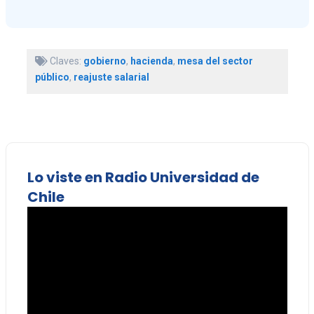
Claves:
gobierno
,
hacienda
,
mesa del sector
público
,
reajuste salarial
Lo viste en Radio Universidad de
Chile