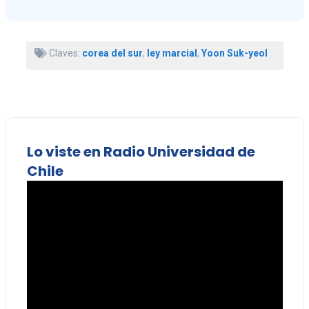
Claves:
corea del sur
,
ley marcial
,
Yoon Suk-yeol
Lo viste en Radio Universidad de
Chile