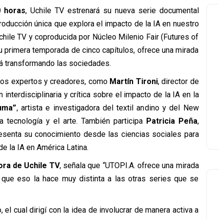
0 horas
, Uchile TV estrenará su nueva serie documental
producción única que explora el impacto de la IA en nuestro
chile TV y coproducida por Núcleo Milenio Fair (Futures of
 su primera temporada de cinco capítulos, ofrece una mirada
stá transformando las sociedades.
ados expertos y creadores, como
Martín Tironi
, director de
interdisciplinaria y crítica sobre el impacto de la IA en la
uma”
, artista e investigadora del textil andino y del New
a tecnología y el arte. También participa
Patricia Peña
,
resenta su conocimiento desde las ciencias sociales para
de la IA en América Latina.
ora de Uchile TV
, señala que “UTOPI.A. ofrece una mirada
o que eso la hace muy distinta a las otras series que se
, el cual dirigí con la idea de involucrar de manera activa a