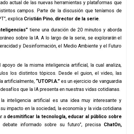
l estado actual de las nuevas herramientas y plataformas que
en distintos campos. Parte de la discusión que teníamos de
PT”, explica
Cristián Pino
,
director de la serie
.
nteligencias”
tiene una duración de 20 minutos y aborda
áneo sobre la IA. A lo largo de la serie, se explorarán el
 Veracidad y Desinformación, el Medio Ambiente y el Futuro
apoyo de la misma inteligencia artificial, la cual analiza,
ulos los distintos tópicos. Desde el guion, el video, las
a artificialmente,
“UTOPI.A.”
es un ejercicio de vanguardia
 desafíos que la IA presenta en nuestras vidas cotidianas.
a inteligencia artificial es una idea muy interesante y
 su impacto en la sociedad, la economía y la vida cotidiana
ar a
desmitificar la tecnología, educar al público sobre
n debate informado sobre su futuro”, precisa
ChatOn,