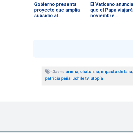
Gobierno presenta
El Vaticano anunci
proyecto que amplía
que el Papa viajará
subsidio al…
noviembre…
Claves:
aruma
,
chaton
,
ia
,
impacto de la ia
patricia peña
,
uchile tv
,
utopía