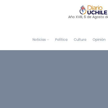
Año XVIII, 6 de
Agosto
d
Noticias
Política
Cultura
Opinión