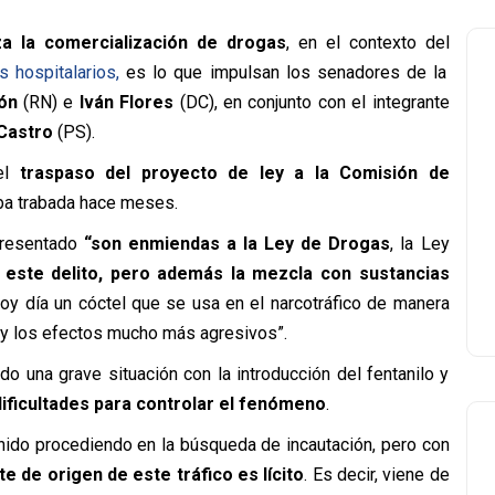
a la comercialización de drogas
, en el contexto del
 hospitalarios,
es lo que impulsan los senadores de la
ón
(RN) e
Iván Flores
(DC), en conjunto con el integrante
Castro
(PS).
 el
traspaso del proyecto de ley a la Comisión de
aba trabada hace meses.
resentado
“son enmiendas a la Ley de Drogas
, la Ley
 este delito, pero además la mezcla con sustancias
hoy día un cóctel que se usa en el narcotráfico de manera
o y los efectos mucho más agresivos”.
do una grave situación con la introducción del fentanilo y
dificultades para controlar el fenómeno
.
nido procediendo en la búsqueda de incautación, pero con
e de origen de este tráfico es lícito
. Es decir, viene de