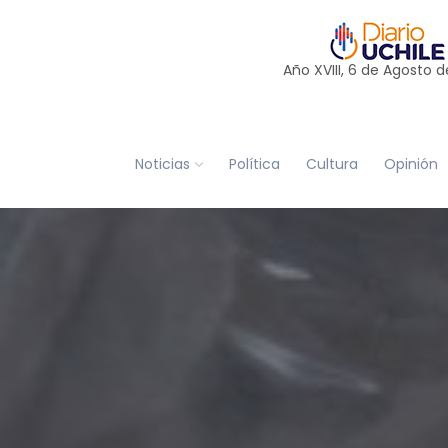
Año XVIII, 6 de
Agosto
d
Noticias
Política
Cultura
Opinión