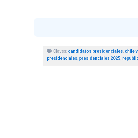
Claves:
candidatos presidenciales
,
chile
presidenciales
,
presidenciales 2025
,
republi