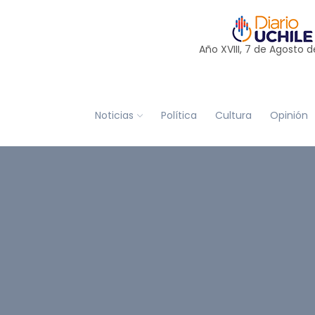
Año XVIII, 7 de
Agosto
d
Noticias
Política
Cultura
Opinión