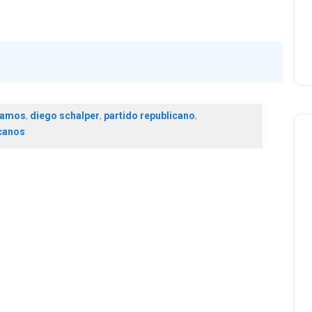
 vamos
,
diego schalper
,
partido republicano
,
canos