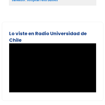
salvador
,
hospital félix bulnes
Lo viste en Radio Universidad de
Chile