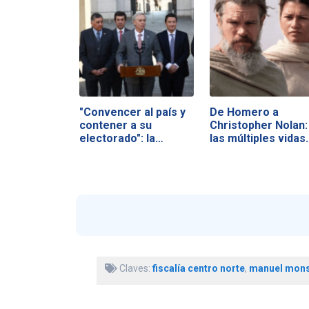
"Convencer al país y
De Homero a
contener a su
Christopher Nolan:
electorado": la…
las múltiples vidas
Claves:
fiscalía centro norte
,
manuel mons