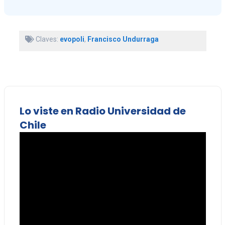
Claves:
evopoli
,
Francisco Undurraga
Lo viste en Radio Universidad de
Chile