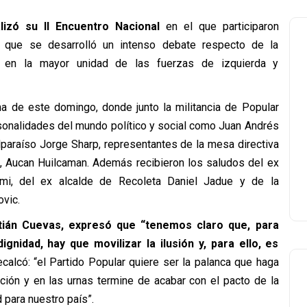
lizó su II Encuentro Nacional
en el que participaron
l que se desarrolló un intenso debate respecto de la
ar en la mayor unidad de las fuerzas de izquierda y
na de este domingo, donde junto la militancia de Popular
sonalidades del mundo político y social como Juan Andrés
lparaíso Jorge Sharp, representantes de la mesa directiva
a, Aucan Huilcaman. Además recibieron los saludos del ex
ami, del ex alcalde de Recoleta Daniel Jadue y de la
ovic.
tián Cuevas, expresó que “tenemos claro que, para
gnidad, hay que movilizar la ilusión y, para ello, es
calcó: “el Partido Popular quiere ser la palanca que haga
ción y en las urnas termine de acabar con el pacto de la
d para nuestro país”.