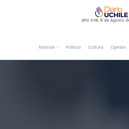
Año XVIII, 8 de
Agosto
d
Noticias
Política
Cultura
Opinión