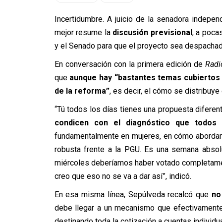
Incertidumbre. A juicio de la senadora independ
mejor resume la
discusión previsional
, a poca
y el Senado para que el proyecto sea despachad
En conversación con la primera edición de
Radi
que
aunque hay “bastantes temas cubiertos y
de la reforma”
, es decir, el cómo se distribuye
“Tú todos los días tienes una propuesta diferen
condicen con el diagnóstico que todos
fundamentalmente en mujeres, en cómo abordamo
robusta frente a la PGU. Es una semana abso
miércoles deberíamos haber votado completamen
creo que eso no se va a dar así”, indicó.
En esa misma línea, Sepúlveda recalcó que
no
debe llegar a un mecanismo que efectivamente 
destinando toda la cotización a cuentas individu