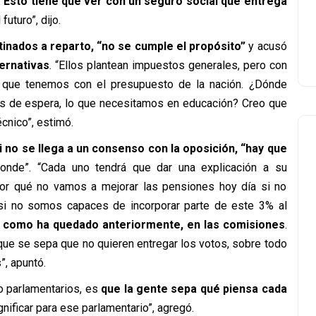
.
Esto tiene que ver con un seguro social que entrega
futuro”, dijo.
tinados a reparto, “no se cumple el propósito”
y acusó
ernativas
. “Ellos plantean impuestos generales, pero con
 que tenemos con el presupuesto de la nación. ¿Dónde
stas de espera, lo que necesitamos en educación? Creo que
cnico”, estimó.
i no se llega a un consenso con la oposición, “hay que
onde”. “Cada uno tendrá que dar una explicación a su
. Por qué no vamos a mejorar las pensiones hoy día si no
si no somos capaces de incorporar parte de este 3% al
 como ha quedado anteriormente, en las comisiones
.
, que se sepa que no quieren entregar los votos, sobre todo
, apuntó.
o parlamentarios, es
que la gente sepa qué piensa cada
gnificar para ese parlamentario”, agregó.