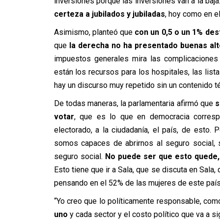
inversiones porque las inversiones van a la baja
certeza a jubilados y jubiladas
, hoy como en el 
Asimismo, planteó que
con un 0,5 o un 1% des
que
la derecha no ha presentado buenas alt
impuestos generales mira las complicaciones
están los recursos para los hospitales, las li
hay un discurso muy repetido sin un contenido té
De todas maneras, la parlamentaria afirmó que
s
votar
, que es lo que en democracia corresp
electorado, a la ciudadanía, el país, de esto
somos capaces de abrirnos al seguro social, 
seguro social.
No puede ser que esto quede,
Esto tiene que ir a Sala, que se discuta en Sala
pensando en el 52% de las mujeres de este país”
“Yo creo que lo políticamente responsable, com
uno
y cada sector y el costo político que va a si