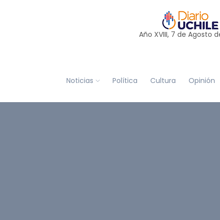
Año XVIII, 7 de
Agosto
d
Noticias
Política
Cultura
Opinión