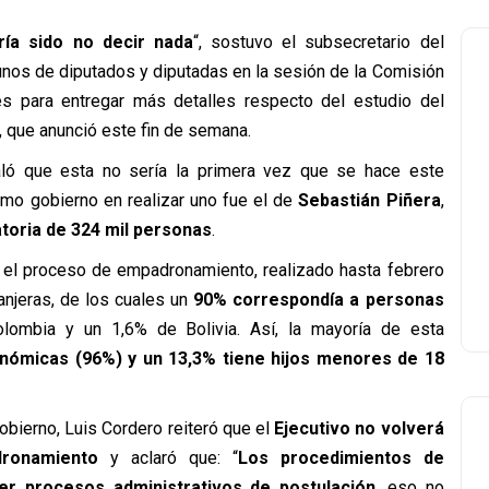
ría sido no decir nada
“, sostuvo el subsecretario del
lgunos de diputados y diputadas en la sesión de la Comisión
es para entregar más detalles respecto del estudio del
 que anunció este fin de semana.
ñaló que esta no sería la primera vez que se hace este
imo gobierno en realizar uno fue el de
Sebastián Piñera
,
atoria de 324 mil personas
.
en el proceso de empadronamiento, realizado hasta febrero
ranjeras, de los cuales un
90% correspondía a personas
lombia y un 1,6% de Bolivia. Así, la mayoría de esta
nómicas (96%) y un 13,3% tiene hijos menores de 18
obierno, Luis Cordero reiteró que el
Ejecutivo no volverá
ronamiento
y aclaró que: “
Los procedimientos de
er procesos administrativos de postulación
, eso no