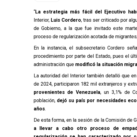
“
La estrategia más fácil del Ejecutivo hab
Interior,
Luis Cordero
, tras ser criticado por a
de Gobierno, a la que fue invitado este mart
proceso de regularización acotada de migrantes,
En la instancia, el subsecretario Cordero se
procedimiento por parte del Estado, pues el últ
administración que
modificó la situación migr
La autoridad del Interior también detalló que 
de 2024, participaron 182 mil extranjeros y ext
provenientes de Venezuela
, un 3,1% de Co
población,
dejó su país por necesidades eco
años
.
De esta forma, en la sesión de la Comisión de G
a llevar a cabo otro proceso de empad
regularización se han caracterizado por s