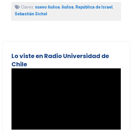
Claves:
nuevo ñuñoa
,
ñuñoa
,
República de Israel
,
Sebastián Sichel
Lo viste en Radio Universidad de
Chile