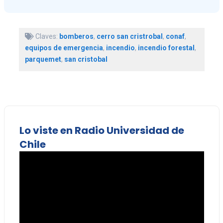
Claves:
bomberos
,
cerro san cristrobal
,
conaf
,
equipos de emergencia
,
incendio
,
incendio forestal
,
parquemet
,
san cristobal
Lo viste en Radio Universidad de
Chile