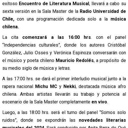
exitoso
Encuentro de Literatura Musical
, llevará a cabo su
sexta versión en la Sala Master de la
Radio Universidad de
Chile,
con una programación dedicada solo a la
música
chilena.
La cita
comenzará a las 16:00 hrs
. con el panel
“Independencias culturales”, donde los autores Cristóbal
González, Julio Osses y Verónica Espinoza conversarán con
el músico y poeta chileno
Mauricio Redolés
, a propósito de
su medio siglo de música y letras.
A las 17:00 hrs. se dará el primer interludio musical junto a la
rapera nacional
Michu MC
y
Nekki
, destacada música afro
chilena. Ambas artistas llevarán su trabajo y potencia al
escenario de la Sala Master completamente
en vivo
.
Luego, a las 18:00 hrs. será el turno del panel “Somos solo
ruidos”, donde se expondrán las
novedades literarias
musicales del 2024
. Será conducido por Anita Barra de Qué