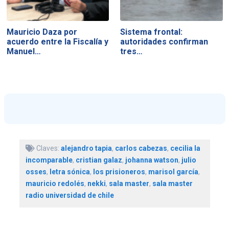
Mauricio Daza por
Sistema frontal:
acuerdo entre la Fiscalía y
autoridades confirman
Manuel…
tres…
Claves:
alejandro tapia
,
carlos cabezas
,
cecilia la
incomparable
,
cristian galaz
,
johanna watson
,
julio
osses
,
letra sónica
,
los prisioneros
,
marisol garcía
,
mauricio redolés
,
nekki
,
sala master
,
sala master
radio universidad de chile