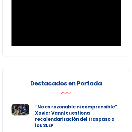
Destacados en Portada
“No es razonable ni comprensible”:
Xavier Vanni cuestiona
recalendarización del traspaso a
los SLEP