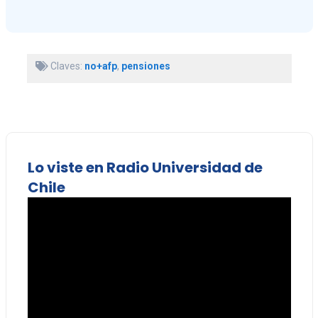
Claves:
no+afp
,
pensiones
Lo viste en Radio Universidad de
Chile