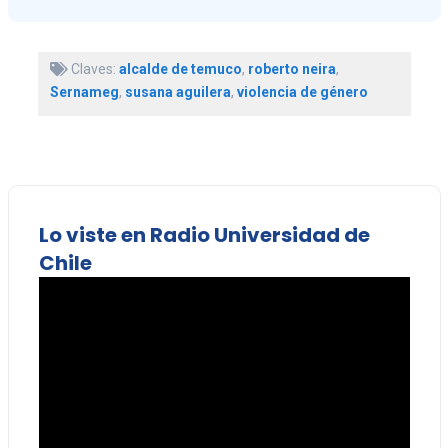
Claves:
alcalde de temuco
,
roberto neira
,
Sernameg
,
susana aguilera
,
violencia de género
Lo viste en Radio Universidad de
Chile