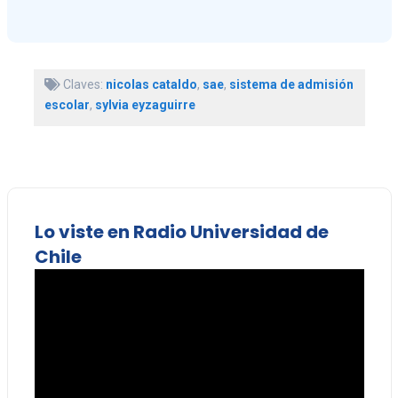
Claves:
nicolas cataldo
,
sae
,
sistema de admisión
escolar
,
sylvia eyzaguirre
Lo viste en Radio Universidad de
Chile