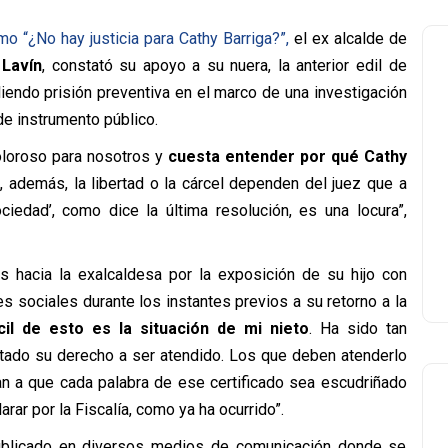
mo “¿No hay justicia para Cathy Barriga?”,
el ex alcalde de
 Lavín
, constató su apoyo a su nuera, la anterior edil de
iendo prisión preventiva en el marco de una investigación
 de instrumento público.
oloroso para nosotros y
cuesta entender por qué Cathy
 además, la libertad o la cárcel dependen del juez que a
ociedad’, como dice la última resolución, es una locura”,
s hacia la exalcaldesa por la exposición de su hijo con
s sociales durante los instantes previos a su retorno a la
cil de esto es la situación de mi nieto
. Ha sido tan
ado su derecho a ser atendido. Los que deben atenderlo
n a que cada palabra de ese certificado sea escudriñado
rar por la Fiscalía, como ya ha ocurrido”.
publicado en diversos medios de comunicación donde se