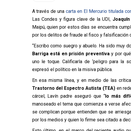
A través de una
carta en El Mercurio titulada co
Las Condes y figura clave de la UDI,
Joaquín
Maipú, quien por estos días se encuentra cumpl
por los delitos de fraude al fisco y falsificación
“Escribo como suegro y abuelo. Ha sido muy d
Barriga está en prisión preventiva
y por qué,
uno le toque. Calificarla de ‘peligro para la s
expresó el político en la misiva pública.
En esa misma línea, y en medio de las crítica
Trastorno del Espectro Autista (TEA)
en rede
cárcel, Lavín padre aseguró que “
lo más difí
manoseado el tema que comienza a verse afect
se complican porque entienden que se arriesga
por los medios y quien lo firme sea citado a decla
Esto último, en el marco del reciente audio 