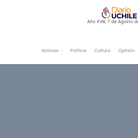
Año XVIII, 7 de
Agosto
d
Noticias
Política
Cultura
Opinión