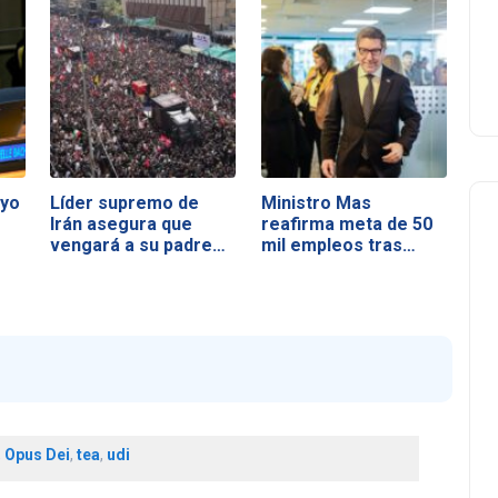
oyo
Líder supremo de
Ministro Mas
Irán asegura que
reafirma meta de 50
vengará a su padre…
mil empleos tras…
,
Opus Dei
,
tea
,
udi