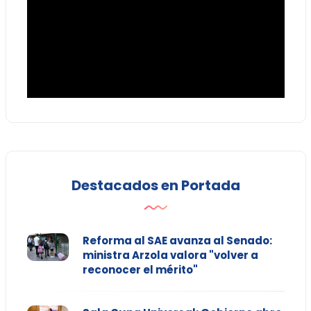
Destacados en Portada
Reforma al SAE avanza al Senado:
ministra Arzola valora "volver a
reconocer el mérito"