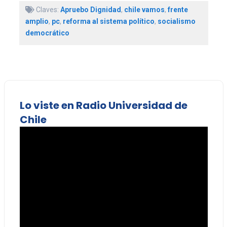
Claves:
Apruebo Dignidad
,
chile vamos
,
frente
amplio
,
pc
,
reforma al sistema político
,
socialismo
democrático
Lo viste en Radio Universidad de
Chile