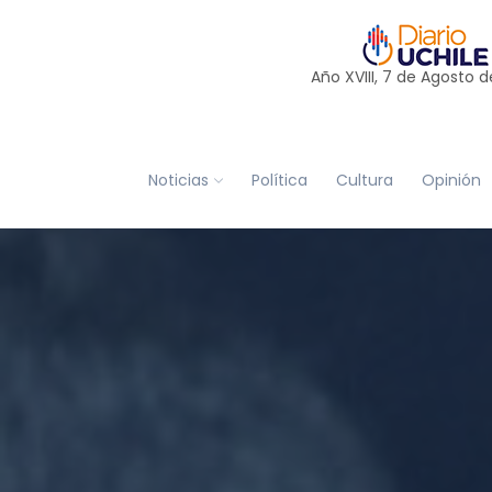
Año XVIII, 7 de
Agosto
d
Noticias
Política
Cultura
Opinión