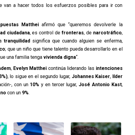
 van a hacer todos los esfuerzos posibles para ir con
opuestas Matthei
afirmó que “queremos devolverle la
ad ciudadana
, es control de
fronteras
, de
narcotráfico
,
la
tranquilidad
significa que cuando alguien se enferma,
ico
; que un niño que tiene talento pueda desarrollarlo en el
que una familia tenga
vivienda digna
“.
Cadem
,
Evelyn Matthei
continúa liderando las
intenciones
3%)
, lo sigue en el segundo lugar,
Johannes Kaiser
,
líder
ción-, con un
10%
y en tercer lugar,
José Antonio Kast
,
ano
con un
9%
.