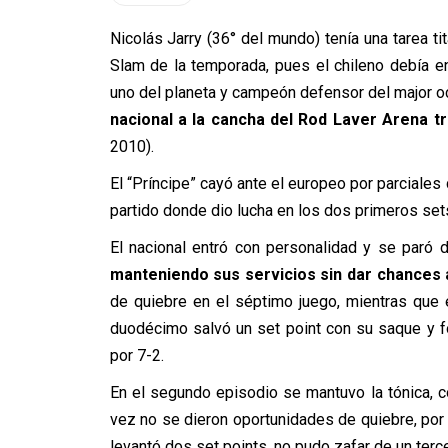
Nicolás Jarry (36° del mundo) tenía una tarea ti
Slam de la temporada, pues el chileno debía en
uno del planeta y campeón defensor del major o
nacional a la cancha del Rod Laver Arena t
2010).
El “Príncipe” cayó ante el europeo por parciales 
partido donde dio lucha en los dos primeros sets
El nacional entró con personalidad y se paró 
manteniendo sus servicios sin dar chances a
de quiebre en el séptimo juego, mientras que e
duodécimo salvó un set point con su saque y fo
por 7-2.
En el segundo episodio se mantuvo la tónica, 
vez no se dieron oportunidades de quiebre, po
levantó dos set points, no pudo zafar de un terce