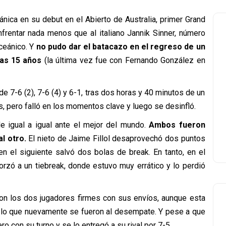
tánica en su debut en el Abierto de Australia, primer Grand
frentar nada menos que al italiano Jannik Sinner, número
ceánico. Y
no pudo dar el batacazo en el regreso de un
ras 15 años
(la última vez fue con Fernando González en
de 7-6 (2), 7-6 (4) y 6-1, tras dos horas y 40 minutos de un
, pero falló en los momentos clave y luego se desinfló.
de igual a igual ante el mejor del mundo.
Ambos fueron
l otro.
El nieto de Jaime Fillol desaprovechó dos puntos
n el siguiente salvó dos bolas de break. En tanto, en el
rzó a un tiebreak, donde estuvo muy errático y lo perdió
con los dos jugadores firmes con sus envíos, aunque esta
r lo que nuevamente se fueron al desempate. Y pese a que
ro con su turno y se lo entregó a su rival por 7-5.