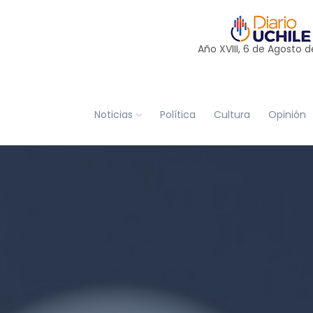
Año XVIII, 6 de
Agosto
d
Noticias
Política
Cultura
Opinión