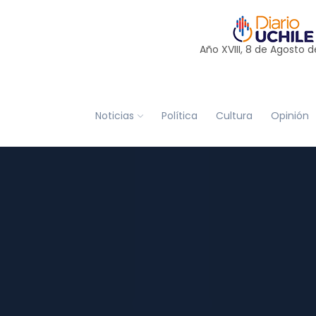
Año XVIII, 8 de
Agosto
d
Noticias
Política
Cultura
Opinión