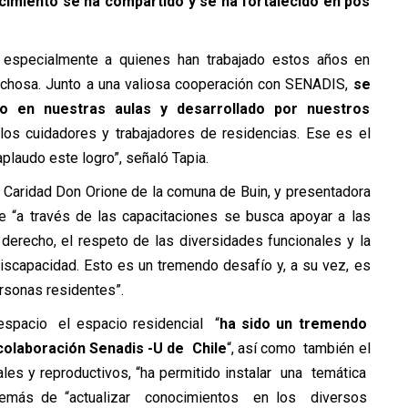
ocimiento se ha compartido y se ha fortalecido en pos
y especialmente a quienes han trabajado estos años en
ovechosa. Junto a una valiosa cooperación con SENADIS,
se
o en nuestras aulas y desarrollado por nuestros
 los cuidadores y trabajadores de residencias. Ese es el
aplaudo este logro”, señaló Tapia.
de Caridad Don Orione de la comuna de Buin, y presentadora
e “a través de las capacitaciones se busca apoyar a las
derecho, el respeto de las diversidades funcionales y la
scapacidad. Esto es un tremendo desafío y, a su vez, es
ersonas residentes”.
espacio el espacio residencial “
ha sido un tremendo
olaboración Senadis -U de Chile
“, así como también el
es y reproductivos, “ha permitido instalar una temática
emás de “actualizar conocimientos en los diversos