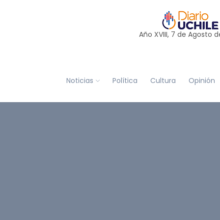
Año XVIII, 7 de
Agosto
d
Noticias
Política
Cultura
Opinión