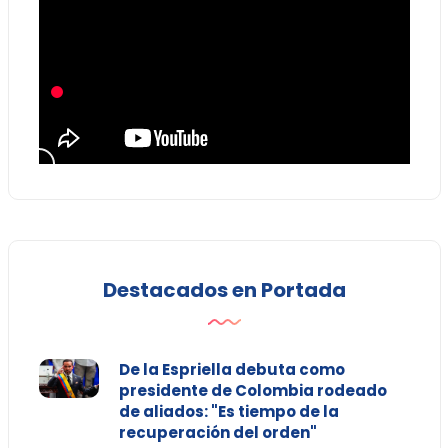
Destacados en Portada
De la Espriella debuta como
presidente de Colombia rodeado
de aliados: "Es tiempo de la
recuperación del orden"