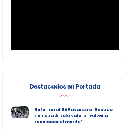
Destacados en Portada
Reforma al SAE avanza al Senado:
ministra Arzola valora "volver a
reconocer el mérito"