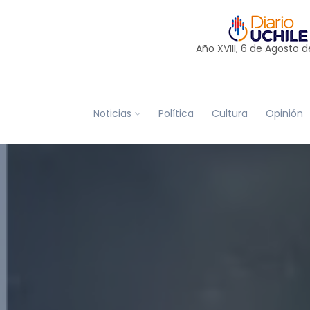
Año XVIII, 6 de
Agosto
d
Noticias
Política
Cultura
Opinión