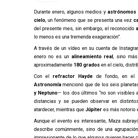
Durante enero, algunos medios y
astrónomos
cielo
, un fenómeno que se presenta una vez
c
del presente mes, sin embargo, el reconocido
lo menos es una tremenda exageración”.
A través de un vídeo en su cuenta de Instagr
enero no es un
alineamiento real
, sino más
aproximadamente
180 grados
en el cielo, distr
Con el
refractor Hayde
de fondo, en el
Astronomía
mencionó que de los seis planet
y Neptuno
— los dos últimos “no son visibles 
distancias y se pueden observar en distint
atardecer, mientras que
Júpiter
es más notorio e
Aunque el evento es interesante, Maza subray
describe comúnmente, sino de una agrupació
impresionante de lo que algunos quieren hacer c