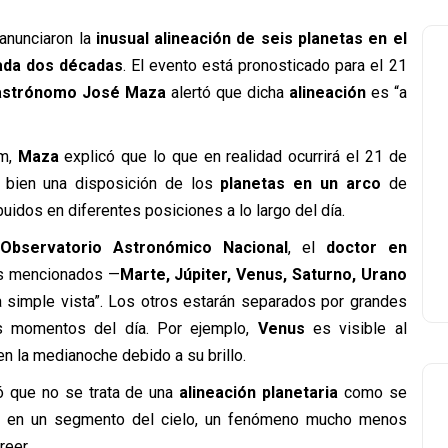
anunciaron la
inusual alineación de seis planetas en el
ada dos décadas
. El evento está pronosticado para el 21
astrónomo
José Maza
alertó que dicha
alineación
es “a
am,
Maza
explicó que lo que en realidad ocurrirá el 21 de
 bien una disposición de los
planetas en un arco
de
ibuidos en diferentes posiciones a lo largo del día.
Observatorio Astronómico Nacional
, el
doctor en
as mencionados —
Marte, Júpiter, Venus, Saturno, Urano
a simple vista”. Los otros estarán separados por grandes
os momentos del día. Por ejemplo,
Venus
es visible al
n la medianoche debido a su brillo.
ó que no se trata de una
alineación planetaria
como se
n en un segmento del cielo, un fenómeno mucho menos
reer.