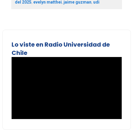
del 2025
,
evelyn matthei
,
jaime guzman
,
udi
Lo viste en Radio Universidad de
Chile