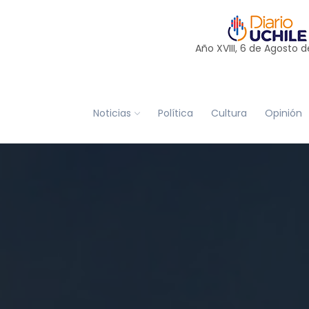
Año XVIII, 6 de
Agosto
d
Noticias
Política
Cultura
Opinión