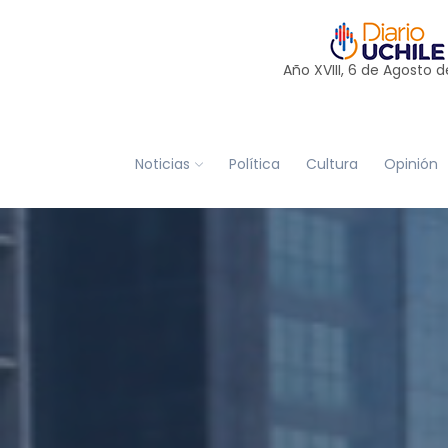
Año XVIII, 6 de
Agosto
d
Noticias
Política
Cultura
Opinión