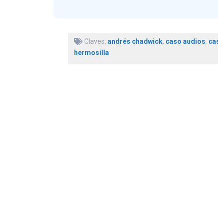
Claves:
andrés chadwick
,
caso audios
,
ca
hermosilla