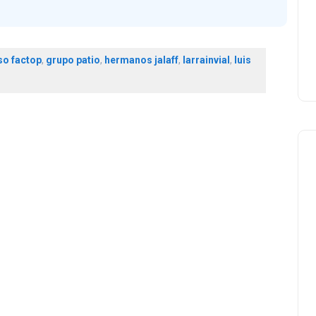
so factop
,
grupo patio
,
hermanos jalaff
,
larrainvial
,
luis