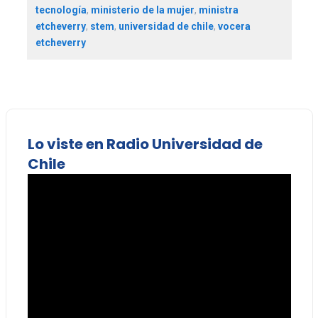
tecnología
,
ministerio de la mujer
,
ministra
etcheverry
,
stem
,
universidad de chile
,
vocera
etcheverry
Lo viste en Radio Universidad de
Chile