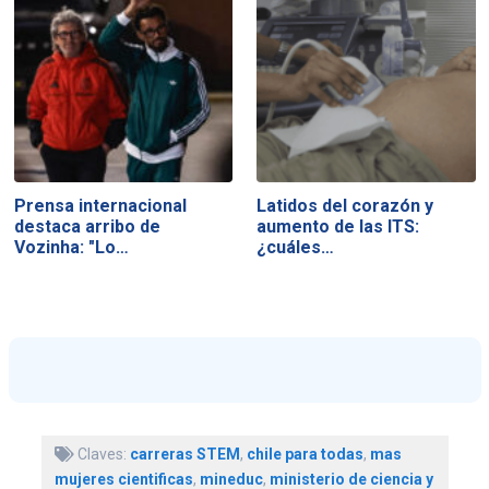
Prensa internacional
Latidos del corazón y
destaca arribo de
aumento de las ITS:
Vozinha: "Lo…
¿cuáles…
Claves:
carreras STEM
,
chile para todas
,
mas
mujeres cientificas
,
mineduc
,
ministerio de ciencia y