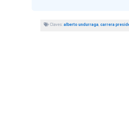
Claves:
alberto undurraga
,
carrera presid