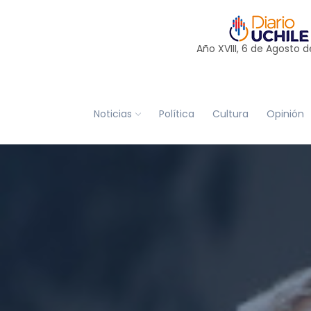
Año XVIII, 6 de
Agosto
d
Noticias
Política
Cultura
Opinión