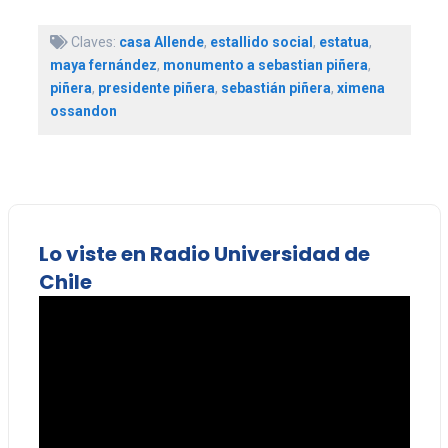
Claves:
casa Allende
,
estallido social
,
estatua
,
maya fernández
,
monumento a sebastian piñera
,
piñera
,
presidente piñera
,
sebastián piñera
,
ximena
ossandon
Lo viste en Radio Universidad de
Chile