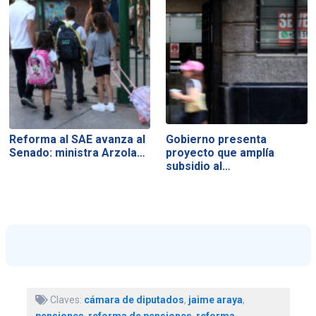
Reforma al SAE avanza al
Gobierno presenta
Senado: ministra Arzola…
proyecto que amplía
subsidio al…
Claves:
cámara de diputados
,
jaime araya
,
pensiones
,
reforma de pensiones
,
reforma