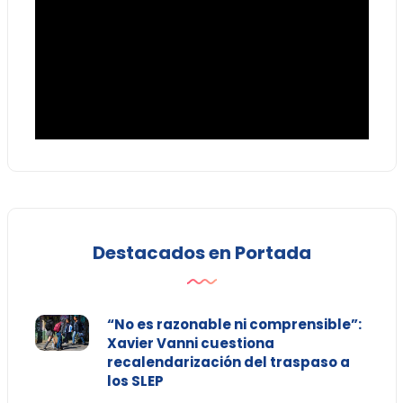
Destacados en Portada
“No es razonable ni comprensible”:
Xavier Vanni cuestiona
recalendarización del traspaso a
los SLEP