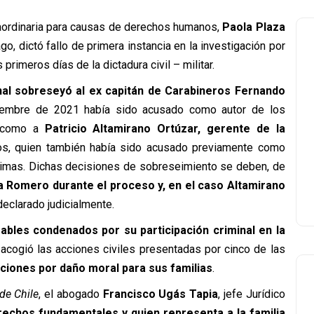
traordinaria para causas de derechos humanos,
Paola Plaza
go, dictó fallo de primera instancia en la investigación por
rimeros días de la dictadura civil – militar.
unal sobreseyó al ex capitán de Carabineros Fernando
ciembre de 2021 había sido acusado como autor de los
sí como a
Patricio Altamirano Ortúzar, gerente de la
s, quien también había sido acusado previamente como
ctimas. Dichas decisiones de sobreseimiento se deben, de
a Romero durante el proceso y, en el caso Altamirano
eclarado judicialmente.
ables condenados por su participación criminal en la
í acogió las acciones civiles presentadas por cinco de las
iones por daño moral para sus familias
.
de Chile
, el abogado
Francisco Ugás Tapia
, jefe Jurídico
echos fundamentales y quien representa a la familia