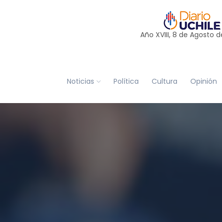
Año XVIII, 8 de
Agosto
d
Noticias
Política
Cultura
Opinión