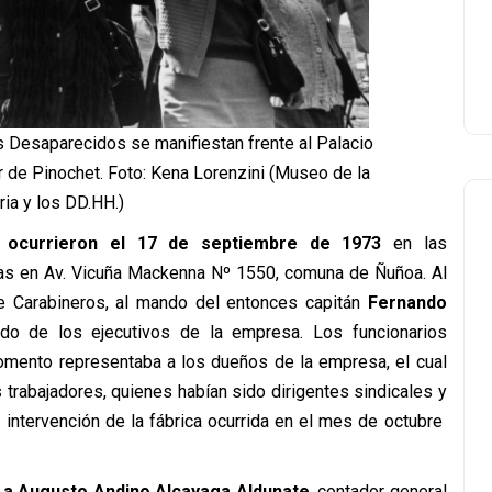
s Desaparecidos se manifiestan frente al Palacio
r de Pinochet. Foto: Kena Lorenzini (Museo de la
ia y los DD.HH.)
 ocurrieron el 17 de septiembre de 1973
en las
as en Av. Vicuña Mackenna Nº 1550, comuna de Ñuñoa. Al
de Carabineros, al mando del entonces capitán
Fernando
ado de los ejecutivos de la empresa. Los funcionarios
momento representaba a los dueños de la empresa, el cual
s trabajadores, quienes habían sido dirigentes sindicales y
e intervención de la fábrica ocurrida en el mes de octubre
 a Augusto Andino Alcayaga Aldunate
, contador general