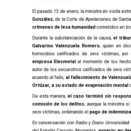
El pasado 13 de enero, la ministra en visita ex
González
, de la Corte de Apelaciones de Santia
crímenes de lesa humanidad
cometidos en los p
Durante la substanciación de la causa,
el trib
Galvarino Valenzuela Romero
, quien en di
homicidios calificados de seis víctimas; a
empresa Elecmetal
al momento de los hecho
autor de los secuestros calificados de seis ví
acuerdo al fallo,
al fallecimiento de Valenzuel
Ortúzar, a su estado de enajenación mental
d
De esta manera,
el caso terminó sin respons
comisión de los delitos
, aunque la ministra s
seis víctimas, ordenando el
pago de indemnizac
En conversación con
Radio y Diario Universidad 
del Estudio Caucoto Abogados,
experto en der