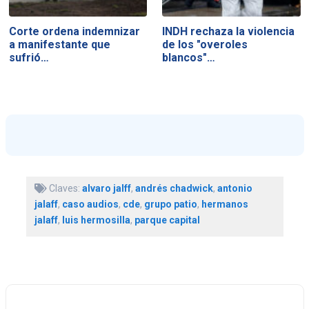
Corte ordena indemnizar
INDH rechaza la violencia
a manifestante que
de los "overoles
sufrió…
blancos"…
Claves:
alvaro jalff
,
andrés chadwick
,
antonio
jalaff
,
caso audios
,
cde
,
grupo patio
,
hermanos
jalaff
,
luis hermosilla
,
parque capital