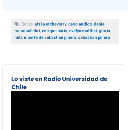
Claves:
aisén etcheverry
,
caso audios
,
daniel
manouchehri
,
enrique paris
,
evelyn matthei
,
gloria
hutt
,
muerte de sebastián piñera
,
sebastián piñera
Lo viste en Radio Universidad de
Chile