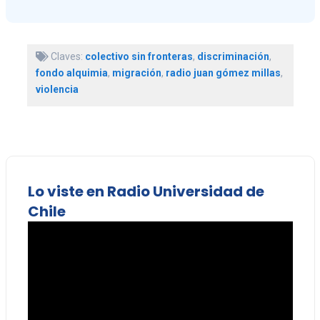
Claves:
colectivo sin fronteras
,
discriminación
,
fondo alquimia
,
migración
,
radio juan gómez millas
,
violencia
Lo viste en Radio Universidad de
Chile