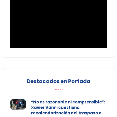
Destacados en Portada
“No es razonable ni comprensible”:
Xavier Vanni cuestiona
recalendarización del traspaso a