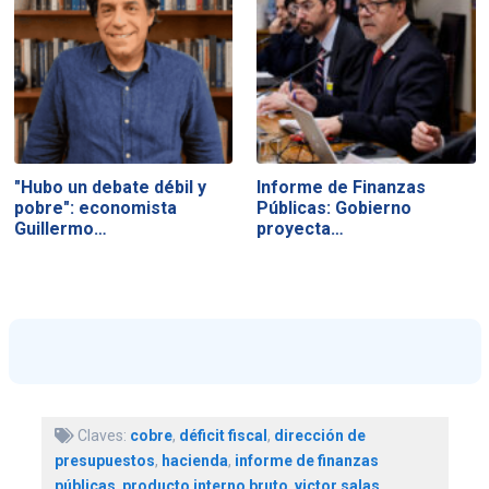
"Hubo un debate débil y
Informe de Finanzas
pobre": economista
Públicas: Gobierno
Guillermo…
proyecta…
Claves:
cobre
,
déficit fiscal
,
dirección de
presupuestos
,
hacienda
,
informe de finanzas
públicas
,
producto interno bruto
,
victor salas