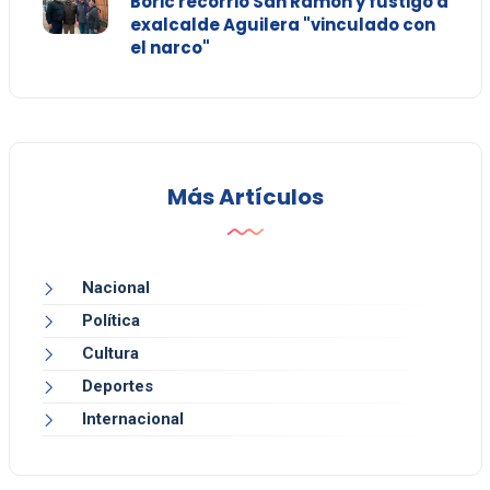
Boric recorrió San Ramón y fustigó a
exalcalde Aguilera "vinculado con
el narco"
Más Artículos
Nacional
Política
Cultura
Deportes
Internacional