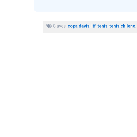
Claves:
copa davis
,
itf
,
tenis
,
tenis chileno