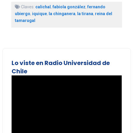
Claves:
calichal
,
fabiola gonzález
,
fernando
ubiergo
,
iquique
,
la chinganera
,
la tirana
,
reina del
tamarugal
Lo viste en Radio Universidad de
Chile