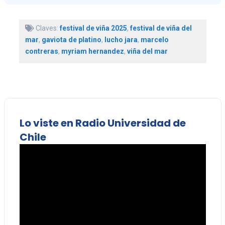
Claves:
festival de viña 2025
,
festival de viña del
mar
,
gaviota de platino
,
lucho jara
,
marcelo
contreras
,
myriam hernandez
,
viña del mar
Lo viste en Radio Universidad de
Chile