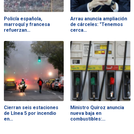
Policía española,
Arrau anuncia ampliación
marroquí y francesa
de cárceles: "Tenemos
refuerzan…
cerca…
Cierran seis estaciones
Ministro Quiroz anuncia
de Línea 5 por incendio
nueva baja en
en…
combustibles:…